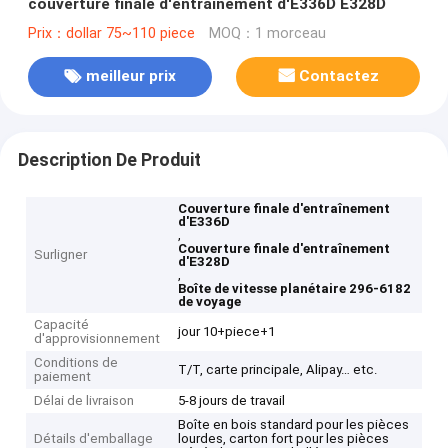
couverture finale d'entraînement d'E336D E328D
Prix：dollar 75~110 piece
MOQ：1 morceau
meilleur prix
Contactez
Description De Produit
Couverture finale d'entraînement
d'E336D
,
Couverture finale d'entraînement
Surligner
d'E328D
,
Boîte de vitesse planétaire 296-6182
de voyage
Capacité
jour 10+piece+1
d'approvisionnement
Conditions de
T/T, carte principale, Alipay… etc.
paiement
Délai de livraison
5-8 jours de travail
Boîte en bois standard pour les pièces
Détails d'emballage
lourdes, carton fort pour les pièces