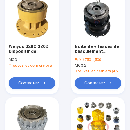
Weiyou 320C 320D
Boîte de vitesses de
Dispositif de
basculement
réduction d'
4330222 9148922
MOQ:
1
Prix:
$750-1,500
oscillation Boîte de
Ex200 5 Ex200-5
Trouvez les derniers prix
MOQ:
2
vitesses d'
Boîte de vitesses de
oscillation
basculement
Trouvez les derniers prix
Excavatrice 320d
réducteur de pelle
Outil d' oscillation
pour Hitachi
Contactez
Contactez
148-4644 148-4679
pour le chat
À la maison
Produits
Vidéos