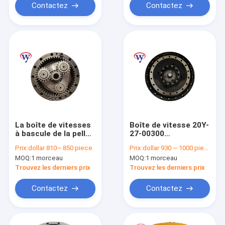
Contactez
Contactez
La boîte de vitesses
Boîte de vitesse 20Y-
à bascule de la pelle
27-00300
LG240 SY215C-8
d'entraînement de
Prix:
dollar 810~ 850 piece
Prix:
dollar 930 ~ 1000 piece
réduction de Gearbox
MOQ:
1 morceau
MOQ:
1 morceau
PC230-6 PC200-8
d'excavatrice de
Trouvez les derniers prix
Trouvez les derniers prix
PC200-7 PC200-6
Contactez
Contactez