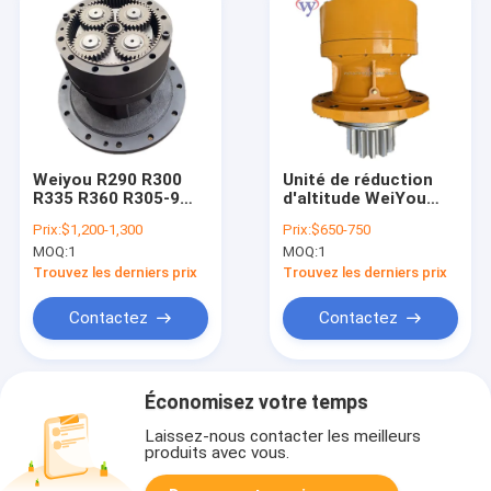
Weiyou R290 R300
Unité de réduction
R335 R360 R305-9
d'altitude WeiYou
R305-7 R290-7
pour une excavatrice
Prix:
$1,200-1,300
Prix:
$650-750
Reducteur de
Hyundai Robex R210
MOQ:
1
MOQ:
1
balancement de
R210LC7 Boîte de
l'excavatrice Boîte
vitesses 31N6-10180
Trouvez les derniers prix
Trouvez les derniers prix
de vitesses
31N6-10181
réducteur rotatif
Contactez
Contactez
31N9-10181 31N9-
10180
Économisez votre temps
Laissez-nous contacter les meilleurs
produits avec vous.