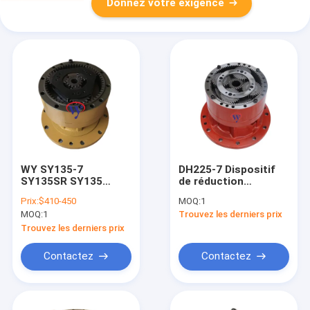
Donnez votre exigence
WY SY135-7
DH225-7 Dispositif
SY135SR SY135
de réduction
Partie de la pelle
d'oscillation Boîte de
Prix:
$410-450
MOQ:
1
SY135 Appareil de
vitesses d'oscillation
MOQ:
1
Trouvez les derniers prix
réduction des
Excavatrice Boîte de
engrenages
vitesses d'oscillation
Trouvez les derniers prix
pivotants Boîte de
sans moteur
vitesses pivotante
Contactez
Contactez
YY15v00004F1 pour
la partie de la pelle
Sany