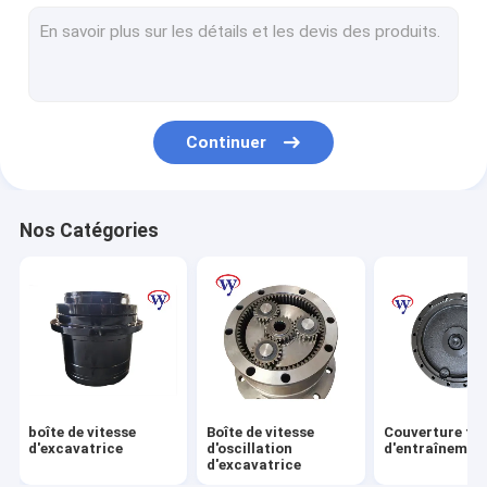
Couverture finale d'entraînement
Assemblage de transporteur de planète
Hub final d'entraînement
Continuer
Pignon d'oscillation
Logement final d'entraînement
Nos Catégories
Boîte de vitesse Ring Gear
Transporteur d'engrenage planétaire
Excavatrice Hydraulic Motor
moteur d'entraînement d'excavatrice
boîte de vitesse
Boîte de vitesse
Couverture fin
Pièces de boîte de vitesse de moteur
d'excavatrice
d'oscillation
d'entraînemen
d'excavatrice