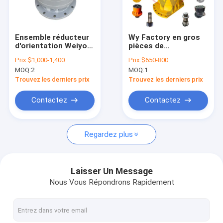
À propos de nous
Visite de l'usine
Ensemble réducteur
Wy Factory en gros
d'orientation Weiyou
pièces de
Contrôle qualité
pour excavatrice
l'excavatrice boîte de
Prix:
$1,000-1,400
Prix:
$650-800
Jrc0006 1012100
vitesses pivotante
MOQ:
2
MOQ:
1
Mfc160-039D Boîte
porte-échafaudage
Contactez-nous
de vitesses
Assy réducteur de
Trouvez les derniers prix
Trouvez les derniers prix
d'orientation pour
pivotement pour
excavatrice JCB 220
l'excavatrice hyundai
Nouvelles
Contactez
Contactez
CAT VOLVO
Les affaires
Regardez plus
Demander un devis
Laisser Un Message
Nous Vous Répondrons Rapidement
boîte de vitesse d'excavatrice
Boîte de vitesse d'oscillation d'excavatrice