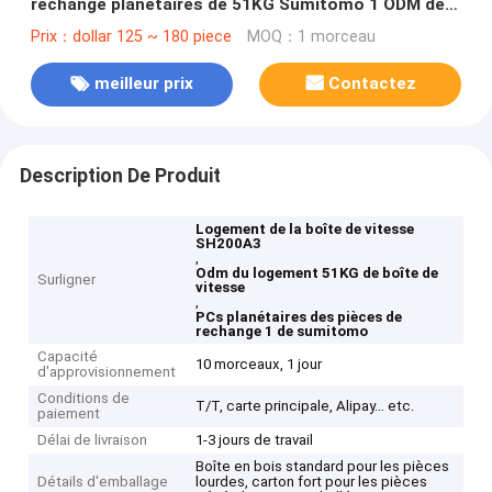
rechange planétaires de 51KG Sumitomo 1 ODM de
PCs
Prix：dollar 125 ~ 180 piece
MOQ：1 morceau
meilleur prix
Contactez
Description De Produit
Logement de la boîte de vitesse
SH200A3
,
Odm du logement 51KG de boîte de
Surligner
vitesse
,
PCs planétaires des pièces de
rechange 1 de sumitomo
Capacité
10 morceaux, 1 jour
d'approvisionnement
Conditions de
T/T, carte principale, Alipay… etc.
paiement
Délai de livraison
1-3 jours de travail
Boîte en bois standard pour les pièces
Détails d'emballage
lourdes, carton fort pour les pièces