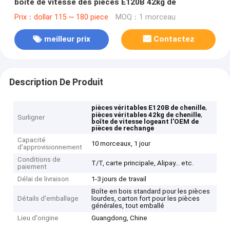
boîte de vitesse des pièces E120B 42kg de
Prix：dollar 115 ~ 180 piece
MOQ：1 morceau
meilleur prix
Contactez
Description De Produit
,
pièces véritables E120B de chenille
,
pièces véritables 42kg de chenille
Surligner
boîte de vitesse logeant l'OEM de
pièces de rechange
Capacité
10 morceaux, 1 jour
d'approvisionnement
Conditions de
T/T, carte principale, Alipay… etc.
paiement
Délai de livraison
1-3 jours de travail
Boîte en bois standard pour les pièces
Détails d'emballage
lourdes, carton fort pour les pièces
générales, tout emballé
Lieu d'origine
Guangdong, Chine