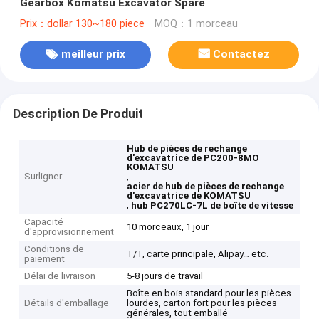
Gearbox Komatsu Excavator Spare
Prix：dollar 130~180 piece
MOQ：1 morceau
meilleur prix
Contactez
Description De Produit
Hub de pièces de rechange
d'excavatrice de PC200-8MO
KOMATSU
Surligner
,
acier de hub de pièces de rechange
d'excavatrice de KOMATSU
,
hub PC270LC-7L de boîte de vitesse
Capacité
10 morceaux, 1 jour
d'approvisionnement
Conditions de
T/T, carte principale, Alipay… etc.
paiement
Délai de livraison
5-8 jours de travail
Boîte en bois standard pour les pièces
Détails d'emballage
lourdes, carton fort pour les pièces
générales, tout emballé